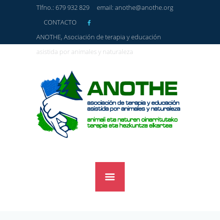
Tlfno.: 679 932 829
email: anothe@anothe.org
CONTACTO
ANOTHE, Asociación de terapia y educación
asistida por animales y naturaleza