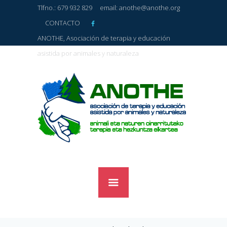
Tlfno.: 679 932 829
email: anothe@anothe.org
CONTACTO
ANOTHE, Asociación de terapia y educación
asistida por animales y naturaleza